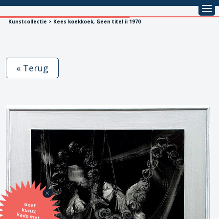
Kunstcollectie > Kees koekkoek, Geen titel ii 1970
« Terug
Geef
kunst
kado met
de SBK