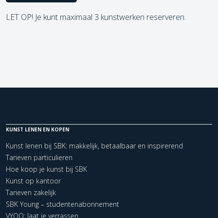
LET OP! Je kunt maximaal 3 kunstwerken reserveren.
KUNST LENEN EN KOPEN
Kunst lenen bij SBK: makkelijk, betaalbaar en inspirerend
Tarieven particulieren
Hoe koop je kunst bij SBK
Kunst op kantoor
Tarieven zakelijk
SBK Young – studentenabonnement
VYOO: laat je verrassen