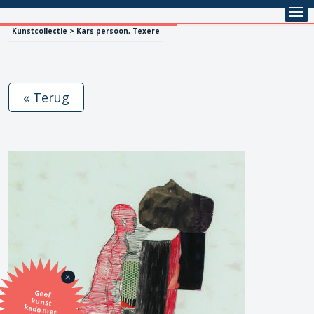
Kunstcollectie > Kars persoon, Texere
« Terug
Geef
kunst
kado met
de SBK