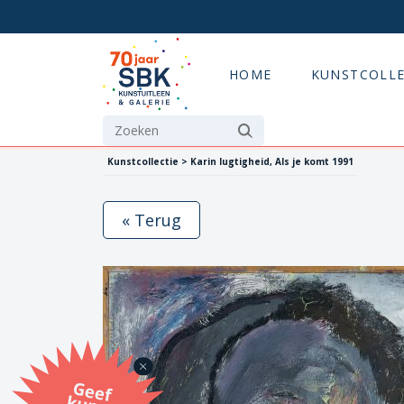
HOME
KUNSTCOLLE
Kunstcollectie > Karin lugtigheid, Als je komt 1991
« Terug
G
eef
u
n
st
a
d
o
m
et
e SB
K
u
n
stb
o
n