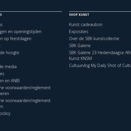
S
SHOP KUNST
ns
Kunst cadeaubon
ngen en openingstijden
Exposities
en op feestdagen
Over de SBK kunstcollectie
t
SBK Galerie
p de hoogte
SBK Galerie 23 Hedendaagse Afr
Kunst KNSM
Cultuurvlog My Daily Shot of Cult
 de media
res
en en ANBI
ne voorwaarden/reglement
lieren
ne voorwaarden/reglement
en
policy