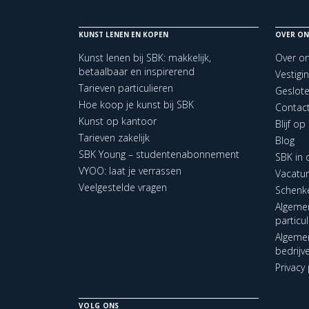
KUNST LENEN EN KOPEN
OVER ON
Kunst lenen bij SBK: makkelijk,
Over o
betaalbaar en inspirerend
Vestigi
Tarieven particulieren
Geslot
Hoe koop je kunst bij SBK
Contac
Kunst op kantoor
Blijf o
Tarieven zakelijk
Blog
SBK Young – studentenabonnement
SBK in
VYOO: laat je verrassen
Vacatu
Veelgestelde vragen
Schenk
Algeme
particu
Algeme
bedrijv
Privacy 
VOLG ONS