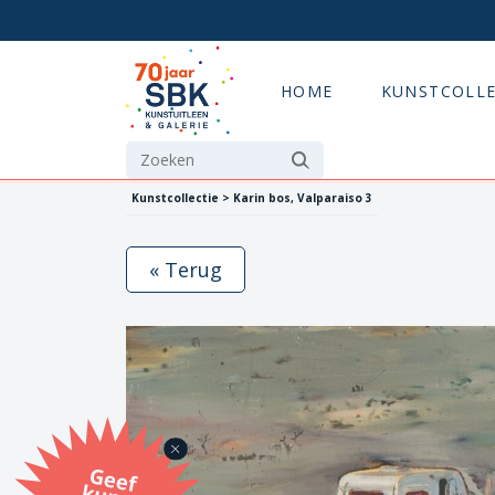
HOME
KUNSTCOLLE
Kunstcollectie > Karin bos, Valparaiso 3
« Terug
G
eef
u
n
st
a
d
o
m
et
e SB
K
u
n
stb
o
n