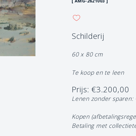
[ AMG-2621003 ]
Schilderij
60 x 80 cm
Te koop en te leen
Prijs: €3.200,00
Lenen zonder sparen:
Kopen (afbetalingsrege
Betaling met collectiet