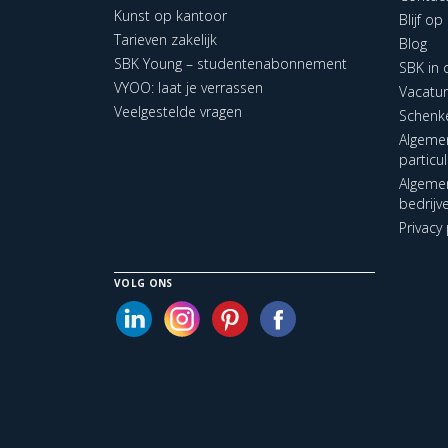
Kunst op kantoor
Blijf o
Tarieven zakelijk
Blog
SBK Young – studentenabonnement
SBK in
VYOO: laat je verrassen
Vacatu
Veelgestelde vragen
Schenk
Algeme
particu
Algeme
bedrijv
Privacy 
VOLG ONS