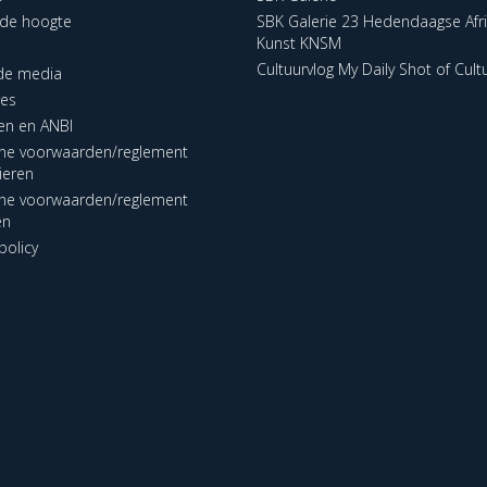
p de hoogte
SBK Galerie 23 Hedendaagse Afr
Kunst KNSM
Cultuurvlog My Daily Shot of Cult
 de media
res
en en ANBI
ne voorwaarden/reglement
lieren
ne voorwaarden/reglement
en
policy