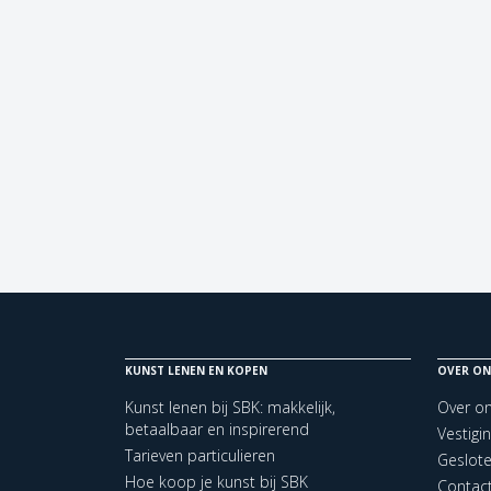
KUNST LENEN EN KOPEN
OVER ON
Kunst lenen bij SBK: makkelijk,
Over o
betaalbaar en inspirerend
Vestigi
Tarieven particulieren
Geslot
Hoe koop je kunst bij SBK
Contac