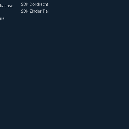
SBK Dordrecht
ikaanse
SBK Zinder Tiel
ure