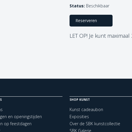
Status:
Beschikbaar
Reserveren
LET OP! Je kunt maximaal
S
SHOP KUNST
ns
Kunst cadeaubon
ngen en openingstijden
Exposities
en op feestdagen
Over de SBK kunstcollectie
t
SBK Galerie