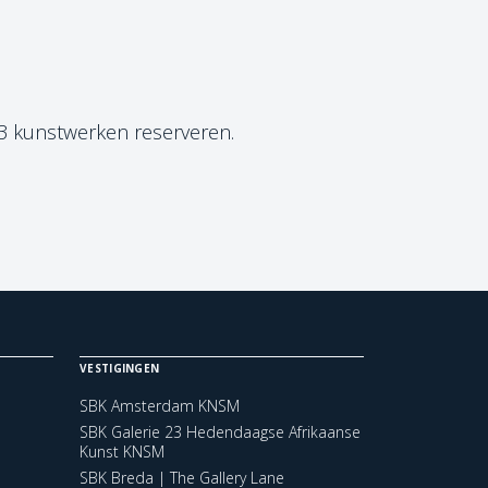
 3 kunstwerken reserveren.
VESTIGINGEN
SBK Amsterdam KNSM
SBK Galerie 23 Hedendaagse Afrikaanse
Kunst KNSM
SBK Breda | The Gallery Lane