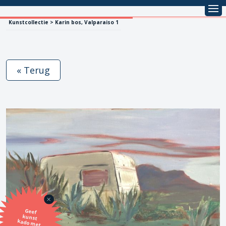
Kunstcollectie > Karin bos, Valparaiso 1
« Terug
Geef
kunst
kado met
de SBK