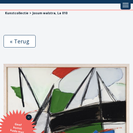
Kunstcollectie > Josum walstra, La 010
« Terug
Geef
kunst
kado met
de SBK