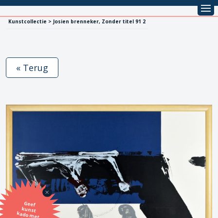
Kunstcollectie > Josien brenneker, Zonder titel 91 2
« Terug
Geef
kunst
kado met
de SBK