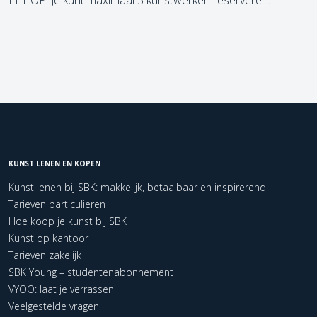
LET OP! Je kunt maximaal 3 kunstwerken reserveren.
KUNST LENEN EN KOPEN
Kunst lenen bij SBK: makkelijk, betaalbaar en inspirerend
Tarieven particulieren
Hoe koop je kunst bij SBK
Kunst op kantoor
Tarieven zakelijk
SBK Young – studentenabonnement
VYOO: laat je verrassen
Veelgestelde vragen