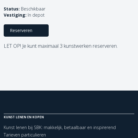
Status:
Beschikbaar
Vestiging:
In depot
Reserveren
LET OP! Je kunt maximaal 3 kunstwerken reserveren.
KUNST LENEN EN KOPEN
Kunst lenen bij SBK: makkelijk, betaalbaar en inspirerend
Tarieven particulieren