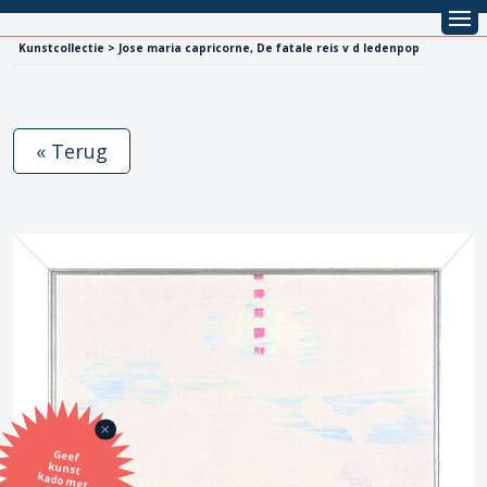
Kunstcollectie > Jose maria capricorne, De fatale reis v d ledenpop
« Terug
Geef
kunst
kado met
de SBK