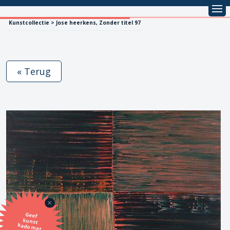
Kunstcollectie > Jose heerkens, Zonder titel 97
« Terug
Geef
kunst
kado met
de SBK