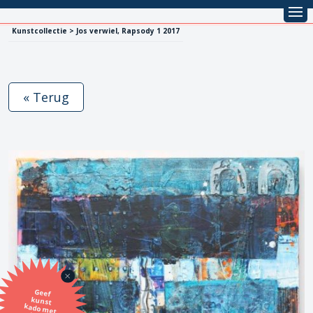
Kunstcollectie > Jos verwiel, Rapsody 1 2017
« Terug
Geef
kunst
kado met
de SBK