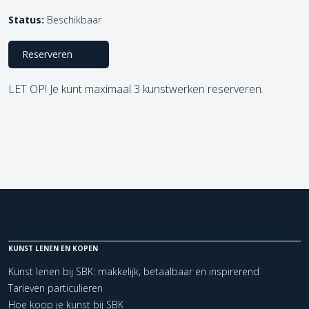
Status:
Beschikbaar
Reserveren
LET OP! Je kunt maximaal 3 kunstwerken reserveren.
KUNST LENEN EN KOPEN
Kunst lenen bij SBK: makkelijk, betaalbaar en inspirerend
Tarieven particulieren
Hoe koop je kunst bij SBK