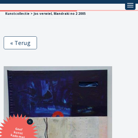
Kunstcollectie > Jos verwiel, Mandraki no 2 2005
« Terug
Geef
kunst
kado met
de SBK