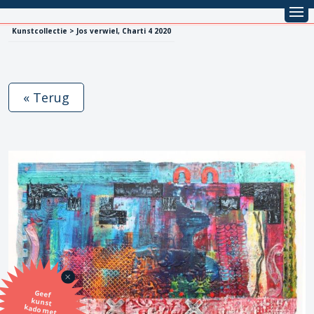
Kunstcollectie > Jos verwiel, Charti 4 2020
« Terug
Geef
kunst
kado met
de SBK