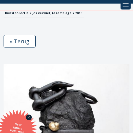
Kunstcollectie > Jos verwiel, Assemblage 2 2018
« Terug
Geef
kunst
kado met
de SBK