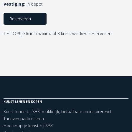
Vestiging:
In depot
Reserveren
LET OP! Je kunt maximaal 3 kunstwerken reserveren.
KUNST LENEN EN KOPEN
Kunst lenen bij SBK: makkelijk, betaalbaar en inspirerend
Tarieven particulieren
Hoe koop je kunst bij SBK