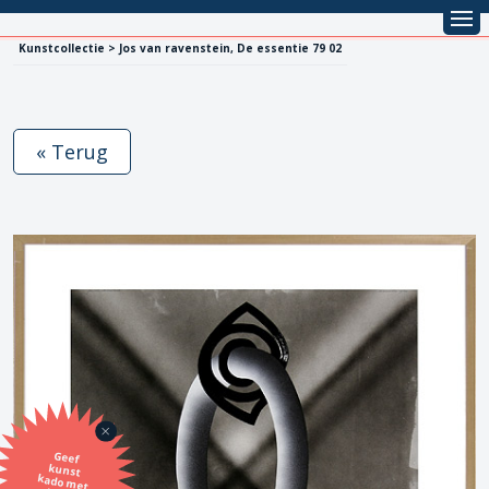
Kunstcollectie > Jos van ravenstein, De essentie 79 02
« Terug
Geef
kunst
kado met
de SBK