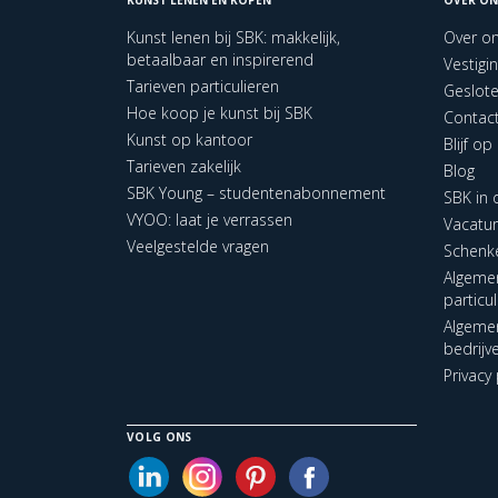
Kunst lenen bij SBK: makkelijk,
Over o
betaalbaar en inspirerend
Vestigi
Tarieven particulieren
Geslot
Hoe koop je kunst bij SBK
Contac
Kunst op kantoor
Blijf o
Tarieven zakelijk
Blog
SBK Young – studentenabonnement
SBK in
VYOO: laat je verrassen
Vacatu
Veelgestelde vragen
Schenk
Algeme
particu
Algeme
bedrijv
Privacy 
VOLG ONS