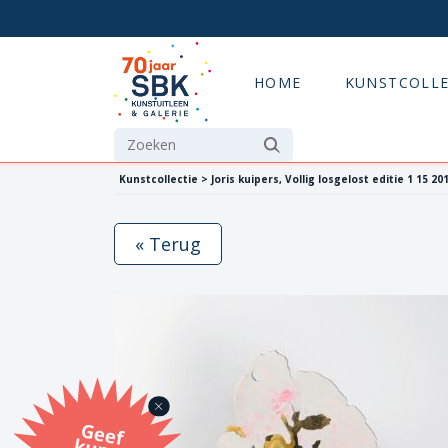
HOME
KUNSTCOLLE
Kunstcollectie > Joris kuipers, Vollig losgelost editie 1 15 20
« Terug
G
eef
u
n
st
a
d
o
m
et
e SB
K
u
n
stb
o
n