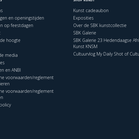
ns
Kunst cadeaubon
ngen en openingstijden
Exposities
en op feestdagen
Over de SBK kunstcollectie
t
SBK Galerie
p de hoogte
SBK Galerie 23 Hedendaagse Afr
Kunst KNSM
Cultuurvlog My Daily Shot of Cult
 de media
res
en en ANBI
ne voorwaarden/reglement
lieren
ne voorwaarden/reglement
en
policy