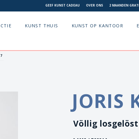
GEEF KUNST CADEAU
OVER ONS
2 MAANDEN GRATI
CTIE
KUNST THUIS
KUNST OP KANTOOR
17
JORIS 
Völlig losgelöst