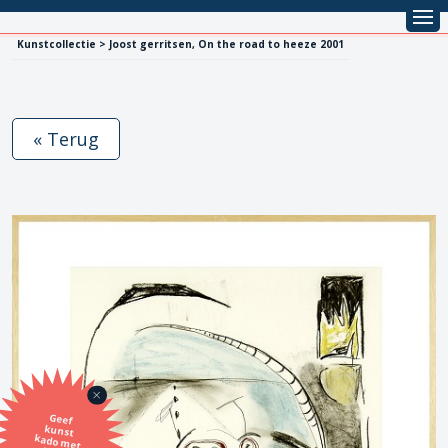
Kunstcollectie > Joost gerritsen, On the road to heeze 2001
« Terug
Geef
kunst
kado met
de SBK