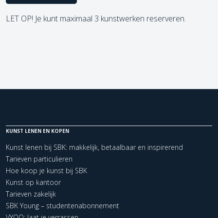
LET OP! Je kunt maximaal 3 kunstwerken reserveren.
KUNST LENEN EN KOPEN
Kunst lenen bij SBK: makkelijk, betaalbaar en inspirerend
Tarieven particulieren
Hoe koop je kunst bij SBK
Kunst op kantoor
Tarieven zakelijk
SBK Young – studentenabonnement
VYOO: laat je verrassen