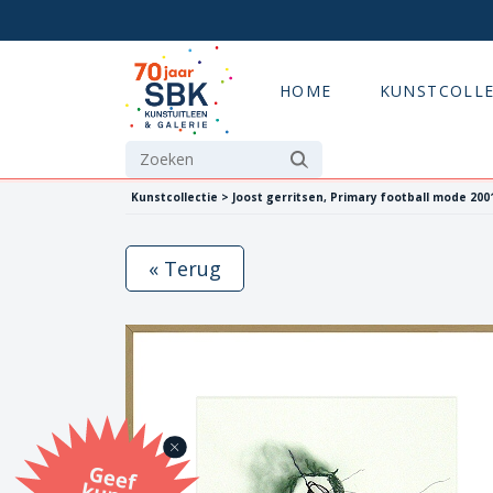
HOME
KUNSTCOLLE
Kunstcollectie > Joost gerritsen, Primary football mode 200
« Terug
G
eef
u
n
st
a
d
o
m
et
e SB
K
u
n
stb
o
n