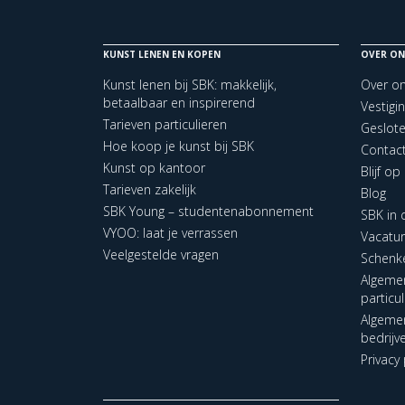
KUNST LENEN EN KOPEN
OVER ON
Kunst lenen bij SBK: makkelijk,
Over o
betaalbaar en inspirerend
Vestigi
Tarieven particulieren
Geslot
Hoe koop je kunst bij SBK
Contac
Kunst op kantoor
Blijf o
Tarieven zakelijk
Blog
SBK Young – studentenabonnement
SBK in
VYOO: laat je verrassen
Vacatu
Veelgestelde vragen
Schenk
Algeme
particu
Algeme
bedrijv
Privacy 