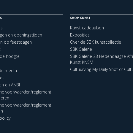
S
SHOP KUNST
ns
Kunst cadeaubon
ngen en openingstijden
Exposities
en op feestdagen
Over de SBK kunstcollectie
t
SBK Galerie
p de hoogte
SBK Galerie 23 Hedendaagse Afr
Kunst KNSM
Cultuurvlog My Daily Shot of Cult
 de media
res
en en ANBI
ne voorwaarden/reglement
lieren
ne voorwaarden/reglement
en
policy