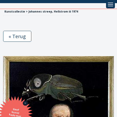
Kunstcollectie > Johannes streep, Hellstrom iii 1974
« Terug
Geef
kunst
kado met
de SBK