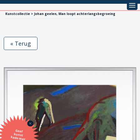
Kunstcollectie > Johan geelen, Man loopt achterlangsbegroeing
« Terug
Geef
kunst
kado met
de SBK