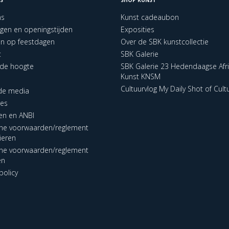
ns
Kunst cadeaubon
ngen en openingstijden
Exposities
en op feestdagen
Over de SBK kunstcollectie
t
SBK Galerie
p de hoogte
SBK Galerie 23 Hedendaagse Afr
Kunst KNSM
Cultuurvlog My Daily Shot of Cult
 de media
res
en en ANBI
ne voorwaarden/reglement
lieren
ne voorwaarden/reglement
en
policy