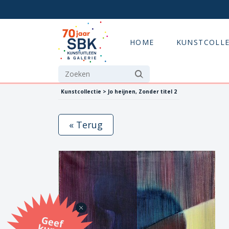
HOME
KUNSTCOLLE
Kunstcollectie > Jo heijnen, Zonder titel 2
« Terug
G
eef
u
n
st
a
d
o
m
et
e SB
K
u
n
stb
o
n