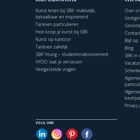
Kunst lenen bij SBK: makkelijk,
Over o
betaalbaar en inspirerend
Vestigi
Tarieven particulieren
Geslot
Hoe koop je kunst bij SBK
Contac
Kunst op kantoor
Blijf o
Tarieven zakelijk
Blog
SBK Young – studentenabonnement
SBK in
VYOO: laat je verrassen
Vacatu
Veelgestelde vragen
Schenk
Algeme
particu
Algeme
bedrijv
Privacy 
VOLG ONS