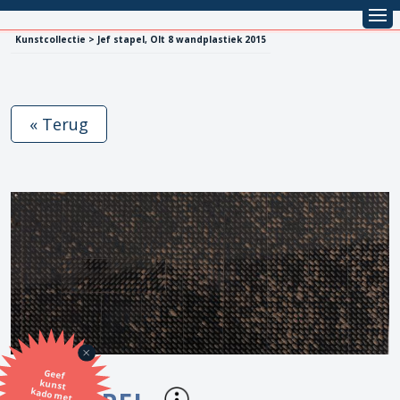
Kunstcollectie > Jef stapel, Olt 8 wandplastiek 2015
« Terug
Geef
kunst
kado met
de SBK