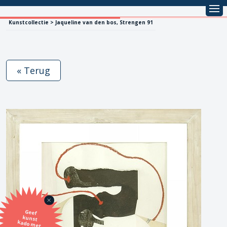
Kunstcollectie > Jaqueline van den bos, Strengen 91
« Terug
Geef
kunst
kado met
de SBK