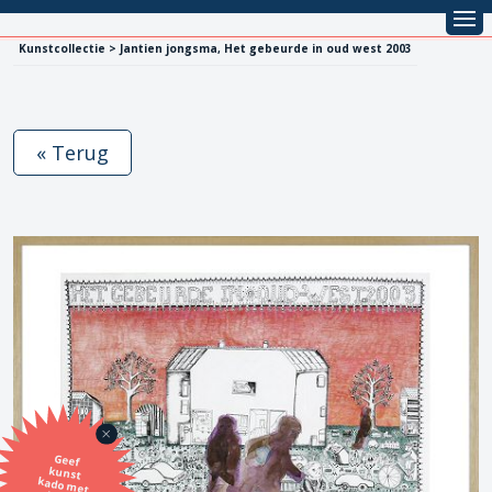
Kunstcollectie > Jantien jongsma, Het gebeurde in oud west 2003
« Terug
Geef
kunst
kado met
de SBK