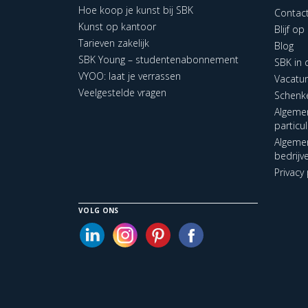
Hoe koop je kunst bij SBK
Contac
Kunst op kantoor
Blijf o
Tarieven zakelijk
Blog
SBK Young – studentenabonnement
SBK in
VYOO: laat je verrassen
Vacatu
Veelgestelde vragen
Schenk
Algeme
particu
Algeme
bedrijv
Privacy 
VOLG ONS