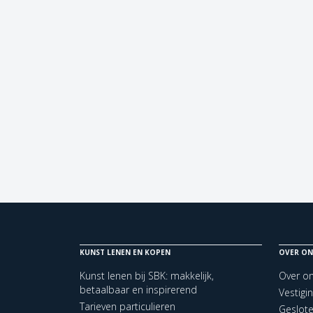
KUNST LENEN EN KOPEN
OVER ON
Kunst lenen bij SBK: makkelijk,
Over o
betaalbaar en inspirerend
Vestigi
Tarieven particulieren
Geslot