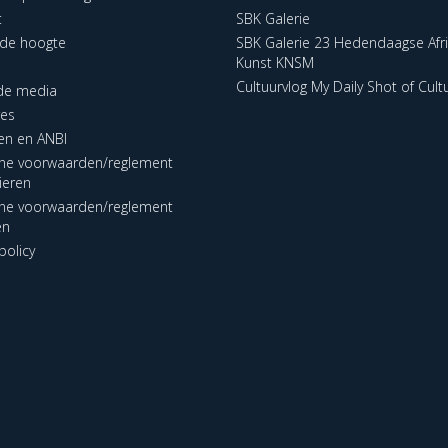
t
SBK Galerie
p de hoogte
SBK Galerie 23 Hedendaagse Afr
Kunst KNSM
Cultuurvlog My Daily Shot of Cult
 de media
res
en en ANBI
ne voorwaarden/reglement
lieren
ne voorwaarden/reglement
en
policy