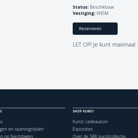
Status:
Beschikbaar
Vestiging:
KNSM
Reserveren
LET OP! Je kunt maximaal
S
SHOP KUNST
ns
Kunst cadeaubon
ngen en openingstijden
Exposities
en op feestdagen
Over de SBK kunstcollectie