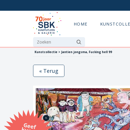
HOME
KUNSTCOLLE
Kunstcollectie > Jantien jongsma, Fucking hell 99
« Terug
G
eef
u
n
st
a
d
o
m
et
e SB
K
u
n
stb
o
n