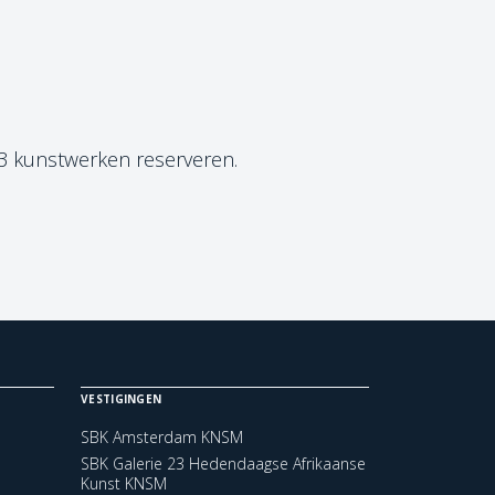
 3 kunstwerken reserveren.
VESTIGINGEN
SBK Amsterdam KNSM
SBK Galerie 23 Hedendaagse Afrikaanse
Kunst KNSM