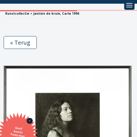
Kunstcollectie > Jantien de bruin, Carla 1996
« Terug
Geef
kunst
kado met
de SBK