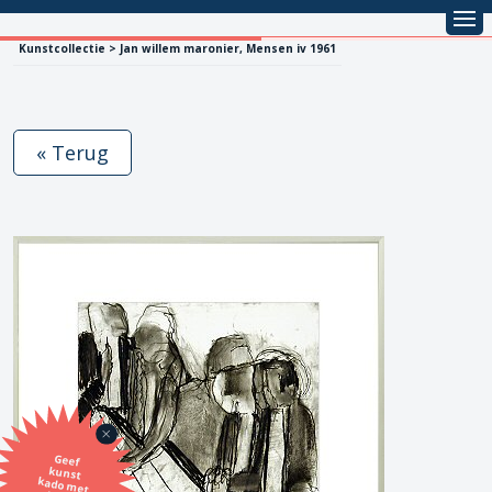
Kunstcollectie > Jan willem maronier, Mensen iv 1961
« Terug
Geef
kunst
kado met
de SBK