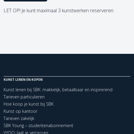
LET OP! Je kunt maximaal 3 kunstwerken reserveren.
KUNST LENEN EN KOPEN
Kunst lenen bij SBK: makkelijk, betaalbaar en inspirerend
Tarieven particulieren
Hoe koop je kunst bij SBK
Kunst op kantoor
Tarieven zakelijk
SBK Young – studentenabonnement
VYOO: laat je verrassen