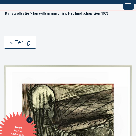
Kunstcollectie > Jan willem maronier, Het landschap zien 1976
« Terug
Geef
kunst
kado met
de SBK