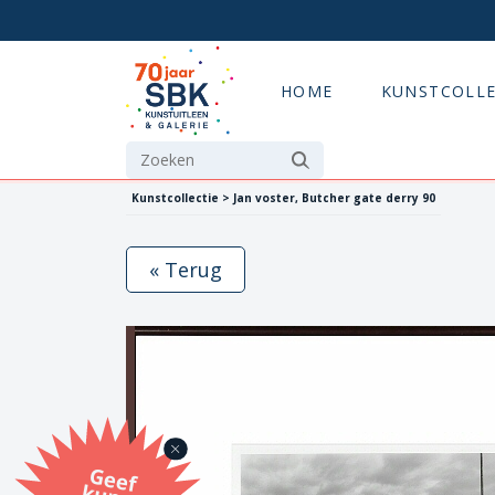
HOME
KUNSTCOLLE
Kunstcollectie > Jan voster, Butcher gate derry 90
« Terug
G
eef
u
n
st
a
d
o
m
et
e SB
K
u
n
stb
o
n