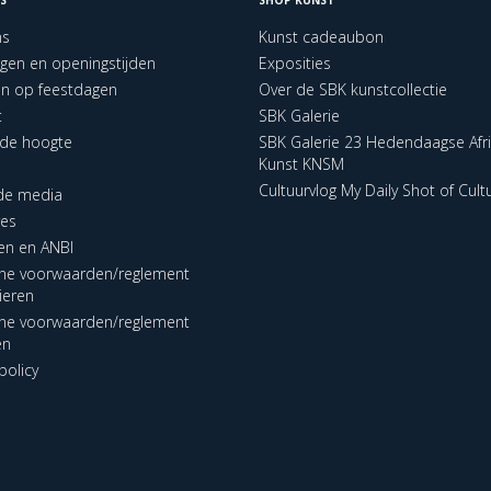
ns
Kunst cadeaubon
ngen en openingstijden
Exposities
en op feestdagen
Over de SBK kunstcollectie
t
SBK Galerie
p de hoogte
SBK Galerie 23 Hedendaagse Afr
Kunst KNSM
Cultuurvlog My Daily Shot of Cult
 de media
res
en en ANBI
ne voorwaarden/reglement
lieren
ne voorwaarden/reglement
en
policy