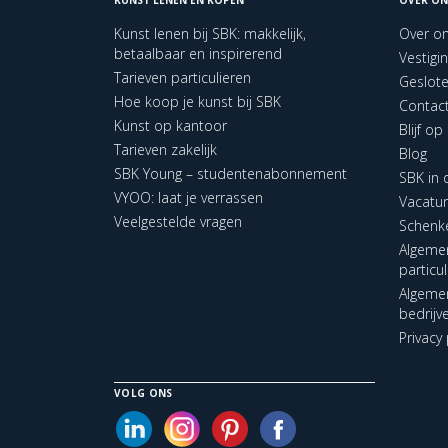
Kunst lenen bij SBK: makkelijk,
Over o
betaalbaar en inspirerend
Vestigi
Tarieven particulieren
Geslot
Hoe koop je kunst bij SBK
Contac
Kunst op kantoor
Blijf o
Tarieven zakelijk
Blog
SBK Young – studentenabonnement
SBK in
VYOO: laat je verrassen
Vacatu
Veelgestelde vragen
Schenk
Algeme
particu
Algeme
bedrijv
Privacy 
VOLG ONS