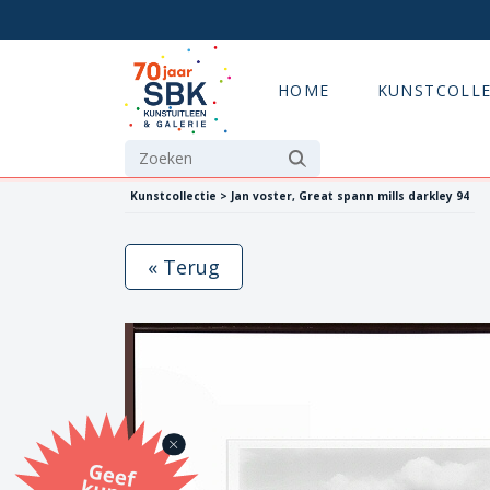
HOME
KUNSTCOLLE
Kunstcollectie > Jan voster, Great spann mills darkley 94
« Terug
G
eef
u
n
st
a
d
o
m
et
e SB
K
u
n
stb
o
n