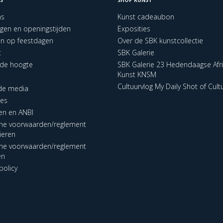
ns
Kunst cadeaubon
ngen en openingstijden
Exposities
en op feestdagen
Over de SBK kunstcollectie
t
SBK Galerie
p de hoogte
SBK Galerie 23 Hedendaagse Afr
Kunst KNSM
Cultuurvlog My Daily Shot of Cult
 de media
res
en en ANBI
ne voorwaarden/reglement
lieren
ne voorwaarden/reglement
en
policy