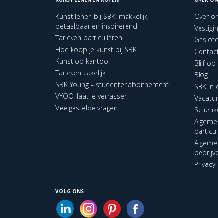
Kunst lenen bij SBK: makkelijk,
Over o
betaalbaar en inspirerend
Vestigi
Tarieven particulieren
Geslot
Hoe koop je kunst bij SBK
Contac
Kunst op kantoor
Blijf o
Tarieven zakelijk
Blog
SBK Young – studentenabonnement
SBK in
VYOO: laat je verrassen
Vacatu
Veelgestelde vragen
Schenk
Algeme
particu
Algeme
bedrijv
Privacy 
VOLG ONS