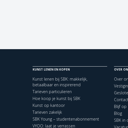
KUNST LENEN EN KOPEN
OVER ON
Kunst lenen bij SBK: makkelijk,
Over o
betaalbaar en inspirerend
Vestigi
Tarieven particulieren
Geslot
Hoe koop je kunst bij SBK
Contac
Kunst op kantoor
Blijf o
Tarieven zakelijk
Blog
SBK Young – studentenabonnement
SBK in
VYOO: laat je verrassen
Vacatu