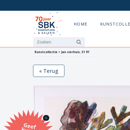
HOME
KUNSTCOLLE
Kunstcollectie > Jan sierhuis, S1 91
« Terug
G
eef
u
n
st
a
d
o
m
et
e SB
K
u
n
stb
o
n