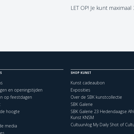
LET OP! Je kunt maximaal
S
SHOP KUNST
ns
Kunst cadeaubon
ngen en openingstijden
Exposities
en op feestdagen
Over de SBK kunstcollectie
t
SBK Galerie
p de hoogte
SBK Galerie 23 Hedendaagse Afr
Kunst KNSM
Cultuurvlog My Daily Shot of Cult
 de media
res