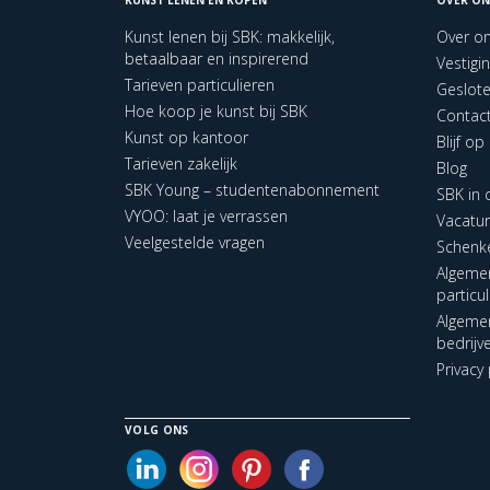
Kunst lenen bij SBK: makkelijk,
Over o
betaalbaar en inspirerend
Vestigi
Tarieven particulieren
Geslot
Hoe koop je kunst bij SBK
Contac
Kunst op kantoor
Blijf o
Tarieven zakelijk
Blog
SBK Young – studentenabonnement
SBK in
VYOO: laat je verrassen
Vacatu
Veelgestelde vragen
Schenk
Algeme
particu
Algeme
bedrijv
Privacy 
VOLG ONS