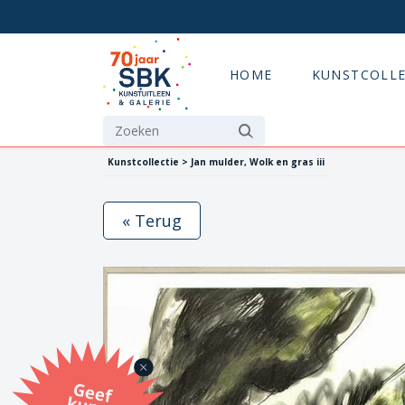
HOME
KUNSTCOLLE
Kunstcollectie > Jan mulder, Wolk en gras iii
« Terug
G
eef
u
n
st
a
d
o
m
et
e SB
K
u
n
stb
o
n