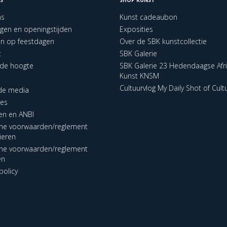
ns
Kunst cadeaubon
ngen en openingstijden
Exposities
en op feestdagen
Over de SBK kunstcollectie
t
SBK Galerie
p de hoogte
SBK Galerie 23 Hedendaagse Afr
Kunst KNSM
Cultuurvlog My Daily Shot of Cult
 de media
res
en en ANBI
ne voorwaarden/reglement
lieren
ne voorwaarden/reglement
en
policy