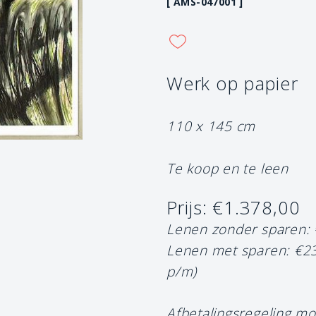
[ AMS-047001 ]
Werk op papier
110 x 145 cm
Te koop en te leen
Prijs: €1.378,00
Lenen zonder sparen:
Lenen met sparen: €2
p/m)
Afbetalingsregeling mo