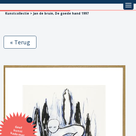
Kunstcollectie > Jan de bruin, De goede hand 1997
« Terug
Geef
kunst
kado met
de SBK