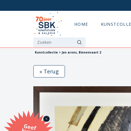
HOME
KUNSTCOLLE
Kunstcollectie > Jan arons, Binnenvaart 2
« Terug
G
eef
u
n
st
a
d
o
m
et
e SB
K
u
n
stb
o
n