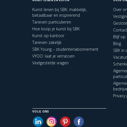
Kunst lenen bij SBK: makkelijk,
Over o
betaalbaar en inspirerend
Vestigi
Tarieven particulieren
Geslot
Hoe koop je kunst bij SBK
Contac
Kunst op kantoor
Blijf o
Tarieven zakelijk
Blog
SBK Young – studentenabonnement
SBK in
VYOO: laat je verrassen
Vacatu
Veelgestelde vragen
Schenk
Algeme
particu
Algeme
bedrijv
Privacy 
VOLG ONS