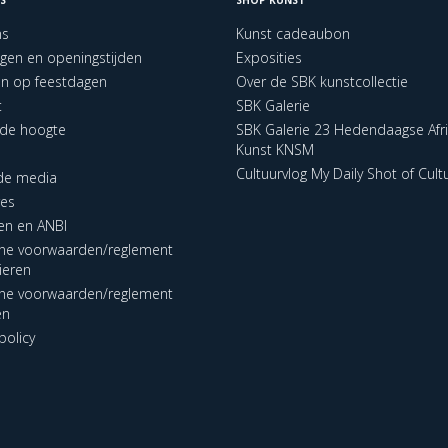
ns
Kunst cadeaubon
ngen en openingstijden
Exposities
en op feestdagen
Over de SBK kunstcollectie
t
SBK Galerie
p de hoogte
SBK Galerie 23 Hedendaagse Afr
Kunst KNSM
Cultuurvlog My Daily Shot of Cult
 de media
res
en en ANBI
ne voorwaarden/reglement
lieren
ne voorwaarden/reglement
en
policy