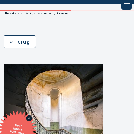
Kunstcollectie > James kerwin, S curve
« Terug
Geef
kunst
kado met
de SBK