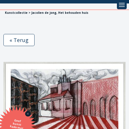
Kunstcollectie > Jacolien de jong, Het behouden huis
« Terug
Geef
kunst
kado met
de SBK