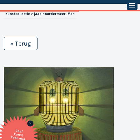
Kunstcollectie > Jaap noordermeer, Man
« Terug
Geef
kunst
kado met
de SBK