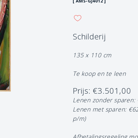
[ AMS-GJ4012 ]
Schilderij
135 x 110 cm
Te koop en te leen
Prijs: €3.501,00
Lenen zonder sparen:
Lenen met sparen: €6
p/m)
Afbetalingsregeling mo