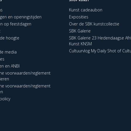
ns
Kunst cadeaubon
ngen en openingstijden
Exposities
en op feestdagen
Over de SBK kunstcollectie
t
SBK Galerie
p de hoogte
SBK Galerie 23 Hedendaagse Afr
Kunst KNSM
Cultuurvlog My Daily Shot of Cult
 de media
res
en en ANBI
ne voorwaarden/reglement
lieren
ne voorwaarden/reglement
en
policy