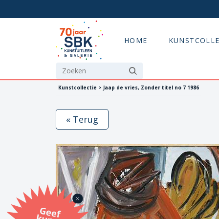
HOME
KUNSTCOLLE
Kunstcollectie > Jaap de vries, Zonder titel no 7 1986
« Terug
G
eef
u
n
st
a
d
o
m
et
e SB
K
u
n
stb
o
n