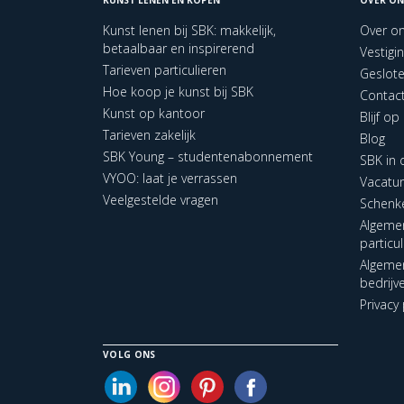
Kunst lenen bij SBK: makkelijk,
Over o
betaalbaar en inspirerend
Vestigi
Tarieven particulieren
Geslot
Hoe koop je kunst bij SBK
Contac
Kunst op kantoor
Blijf o
Tarieven zakelijk
Blog
SBK Young – studentenabonnement
SBK in
VYOO: laat je verrassen
Vacatu
Veelgestelde vragen
Schenk
Algeme
particu
Algeme
bedrijv
Privacy 
VOLG ONS