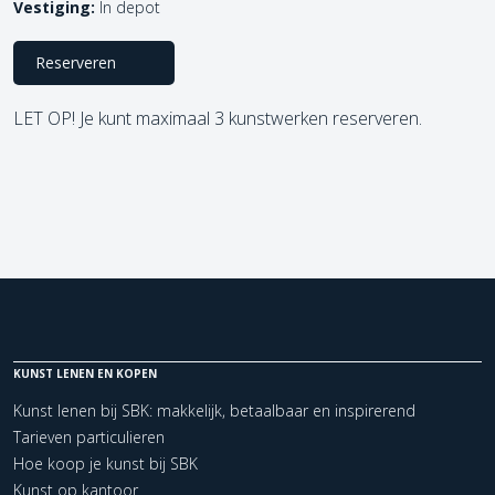
Vestiging:
In depot
Reserveren
LET OP! Je kunt maximaal 3 kunstwerken reserveren.
KUNST LENEN EN KOPEN
Kunst lenen bij SBK: makkelijk, betaalbaar en inspirerend
Tarieven particulieren
Hoe koop je kunst bij SBK
Kunst op kantoor