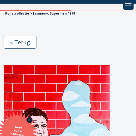
Kunstcollectie > J snaauw, Superman 1979
« Terug
Geef
kunst
kado met
de SBK