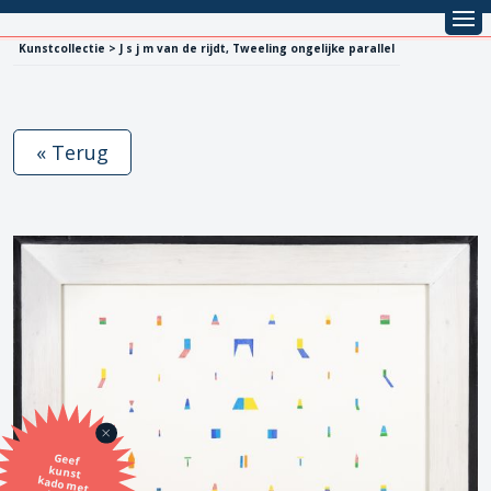
Kunstcollectie > J s j m van de rijdt, Tweeling ongelijke parallel
« Terug
Geef
kunst
kado met
de SBK