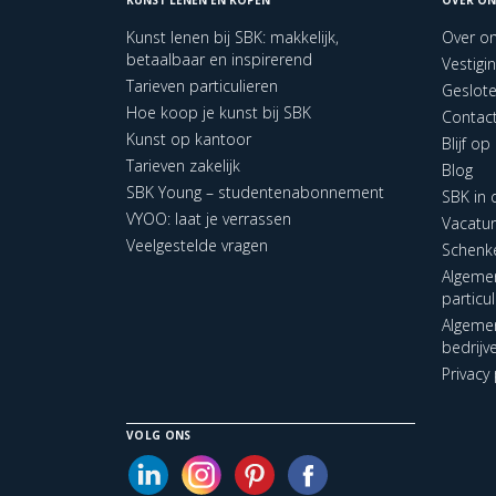
Kunst lenen bij SBK: makkelijk,
Over o
betaalbaar en inspirerend
Vestigi
Tarieven particulieren
Geslot
Hoe koop je kunst bij SBK
Contac
Kunst op kantoor
Blijf o
Tarieven zakelijk
Blog
SBK Young – studentenabonnement
SBK in
VYOO: laat je verrassen
Vacatu
Veelgestelde vragen
Schenk
Algeme
particu
Algeme
bedrijv
Privacy 
VOLG ONS