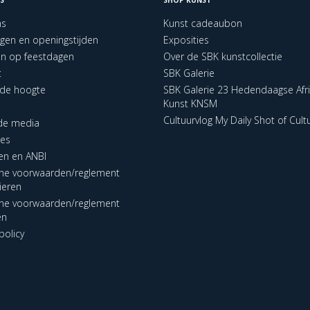
ns
Kunst cadeaubon
ngen en openingstijden
Exposities
en op feestdagen
Over de SBK kunstcollectie
t
SBK Galerie
p de hoogte
SBK Galerie 23 Hedendaagse Afr
Kunst KNSM
Cultuurvlog My Daily Shot of Cult
 de media
res
en en ANBI
ne voorwaarden/reglement
lieren
ne voorwaarden/reglement
en
policy