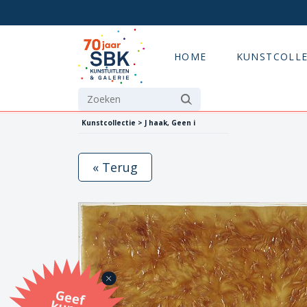
HOME
KUNSTCOLLE
Kunstcollectie > J haak, Geen i
« Terug
G
eef
u
n
st
a
d
o
m
et
e SB
K
u
n
stb
o
n