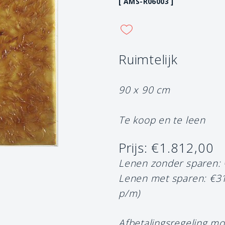
[ AMS-R06003 ]
Ruimtelijk
90 x 90 cm
Te koop en te leen
Prijs: €1.812,00
Lenen zonder sparen:
Lenen met sparen: €3
p/m)
Afbetalingsregeling mo