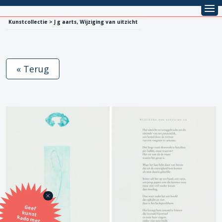
Kunstcollectie > J g aarts, Wijziging van uitzicht
« Terug
Geef
kunst
kado met
de SBK