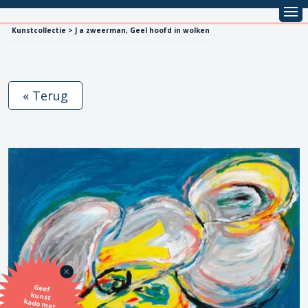
Kunstcollectie > J a zweerman, Geel hoofd in wolken
« Terug
Geef
kunst
kado met
de SBK