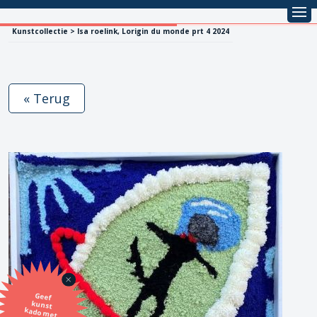
Kunstcollectie > Isa roelink, Lorigin du monde prt 4 2024
« Terug
Geef
kunst
kado met
de SBK