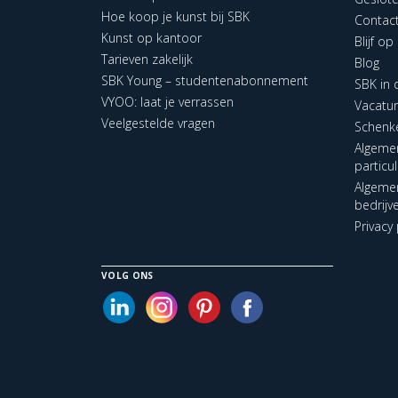
Hoe koop je kunst bij SBK
Contac
Kunst op kantoor
Blijf o
Tarieven zakelijk
Blog
SBK Young – studentenabonnement
SBK in
VYOO: laat je verrassen
Vacatu
Veelgestelde vragen
Schenk
Algeme
particu
Algeme
bedrijv
Privacy 
VOLG ONS