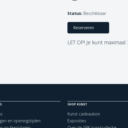
Status:
Beschikbaar
Reserveren
LET OP! Je kunt maximaal
S
SHOP KUNST
ns
Kunst cadeaubon
ngen en openingstijden
Exposities
en op feestdagen
Over de SBK kunstcollectie