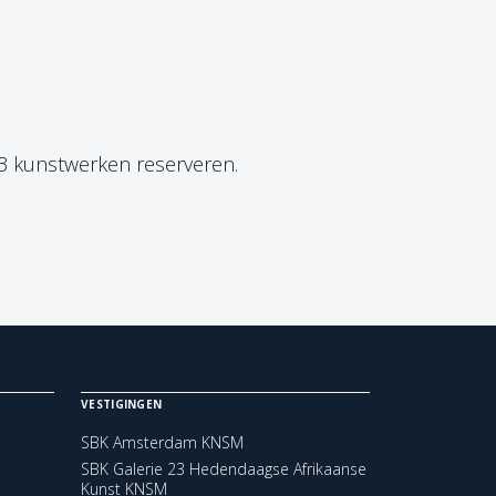
 3 kunstwerken reserveren.
VESTIGINGEN
SBK Amsterdam KNSM
SBK Galerie 23 Hedendaagse Afrikaanse
Kunst KNSM