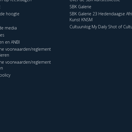
t
SBK Galerie
p de hoogte
SBK Galerie 23 Hedendaagse Afr
Kunst KNSM
Cultuurvlog My Daily Shot of Cult
 de media
res
en en ANBI
ne voorwaarden/reglement
lieren
ne voorwaarden/reglement
en
policy