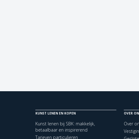
KUNST LENEN EN KOPEN
OVER ON
Kunst lenen bij SBK: makkelijk,
Over o
betaalbaar en inspirerend
Vestigi
Tarieven particulieren
Geslot