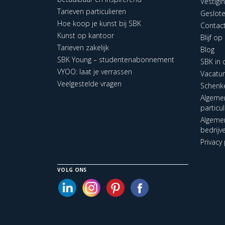
Vestigi
Tarieven particulieren
Geslot
Hoe koop je kunst bij SBK
Contac
Kunst op kantoor
Blijf o
Tarieven zakelijk
Blog
SBK Young – studentenabonnement
SBK in
VYOO: laat je verrassen
Vacatu
Veelgestelde vragen
Schenk
Algeme
particu
Algeme
bedrijv
Privacy 
VOLG ONS