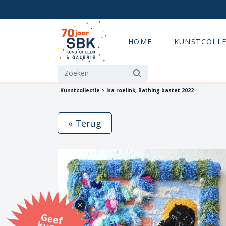
HOME
KUNSTCOLLE
Kunstcollectie > Isa roelink, Bathing bastet 2022
« Terug
G
eef
u
n
st
a
d
o
m
et
e SB
K
u
n
stb
o
n