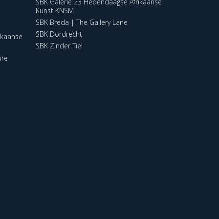
SBK Galerie 23 Hedendaagse Afrikaanse
Kunst KNSM
SBK Breda | The Gallery Lane
SBK Dordrecht
ikaanse
SBK Zinder Tiel
ure