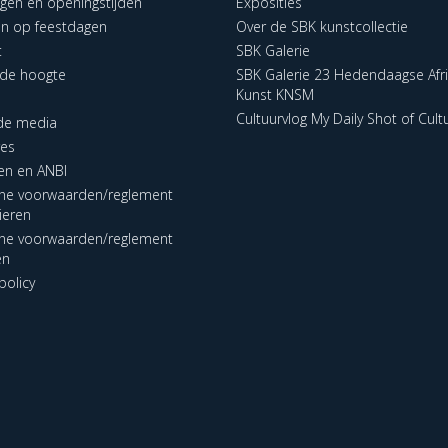
ngen en openingstijden
Exposities
en op feestdagen
Over de SBK kunstcollectie
t
SBK Galerie
p de hoogte
SBK Galerie 23 Hedendaagse Afr
Kunst KNSM
Cultuurvlog My Daily Shot of Cult
 de media
res
en en ANBI
ne voorwaarden/reglement
lieren
ne voorwaarden/reglement
en
policy