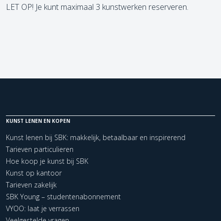
LET OP! Je kunt maximaal 3 kunstwerken reserveren.
KUNST LENEN EN KOPEN
Kunst lenen bij SBK: makkelijk, betaalbaar en inspirerend
Tarieven particulieren
Hoe koop je kunst bij SBK
Kunst op kantoor
Tarieven zakelijk
SBK Young – studentenabonnement
VYOO: laat je verrassen
Veelgestelde vragen