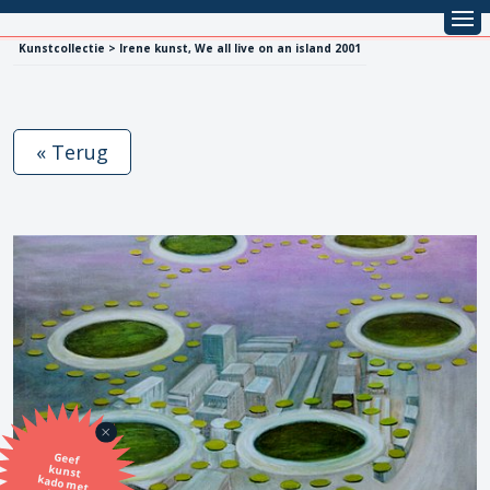
Kunstcollectie > Irene kunst, We all live on an island 2001
« Terug
Geef
kunst
kado met
de SBK