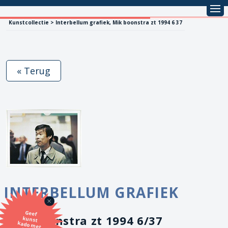
Kunstcollectie > Interbellum grafiek, Mik boonstra zt 1994 6 37
« Terug
INTERBELLUM GRAFIEK
Geef
kunst
kado met
de SBK
Mik/Boonstra zt 1994 6/37