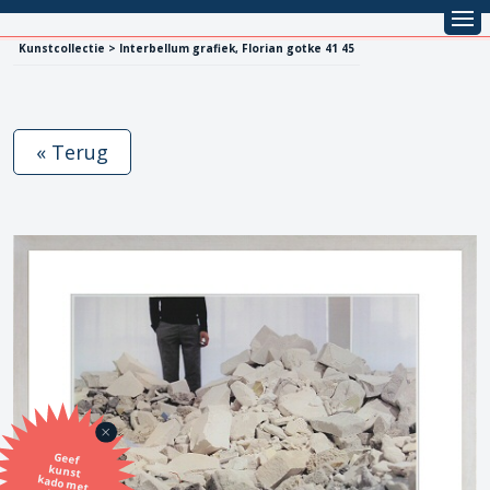
Kunstcollectie > Interbellum grafiek, Florian gotke 41 45
« Terug
Geef
kunst
kado met
de SBK