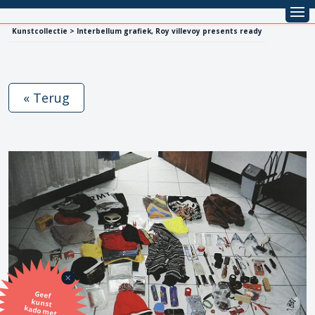
Kunstcollectie > Interbellum grafiek, Roy villevoy presents ready
« Terug
Geef
kunst
kado met
de SBK