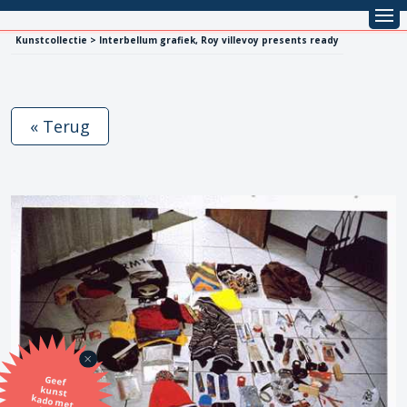
Kunstcollectie > Interbellum grafiek, Roy villevoy presents ready
« Terug
Geef
kunst
kado met
de SBK